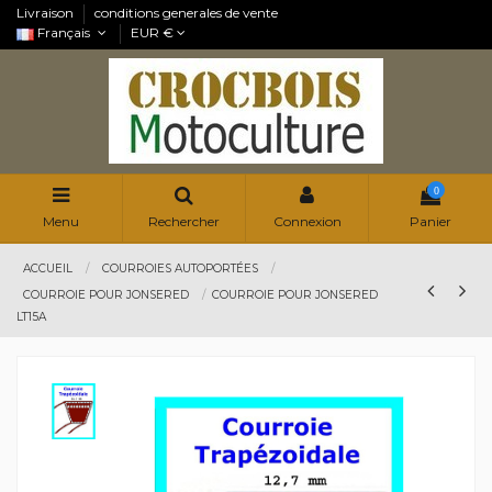
Livraison
conditions generales de vente
Français
EUR €
0
Menu
Rechercher
Connexion
Panier
ACCUEIL
COURROIES AUTOPORTÉES
COURROIE POUR JONSERED
COURROIE POUR JONSERED
LT15A