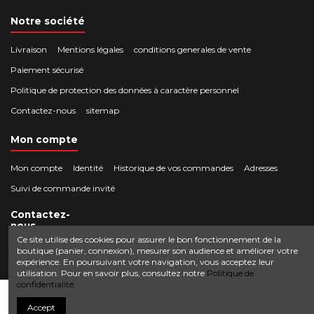
Notre société
Livraison
Mentions légales
conditions generales de vente
Paiement sécurisé
Politique de protection des données à caractère personnel
Contactez-nous
sitemap
Mon compte
Mon compte
Identité
Historique de vos commandes
Adresses
Suivi de commande invité
Contactez-
nous
Ce site utilise des cookies pour assurer le bon fonctionnement de la
boutique (panier, connexion), mesurer son audience et améliorer votre
Crocbois-motoculture.com
expérience. En poursuivant votre navigation, vous acceptez leur
0624436257
50 route de Villefort 48800 Pied-de-Borne
utilisation. Pour en savoir plus, consultez notre
Politique de
confidentialité.
contact@crocbois-motoculture.com
Ajouter au panier
Accept