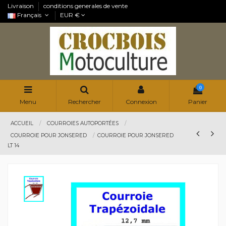
Livraison
conditions generales de vente
Français
EUR €
0
Menu
Rechercher
Connexion
Panier
ACCUEIL
COURROIES AUTOPORTÉES
COURROIE POUR JONSERED
COURROIE POUR JONSERED
LT 14