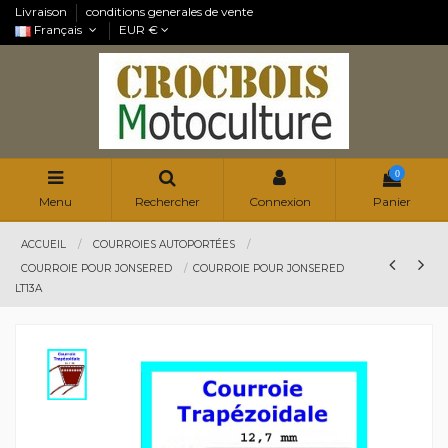
Livraison
conditions generales de vente
Français
EUR €
0
Menu
Rechercher
Connexion
Panier
ACCUEIL
COURROIES AUTOPORTÉES
COURROIE POUR JONSERED
COURROIE POUR JONSERED
LT13A