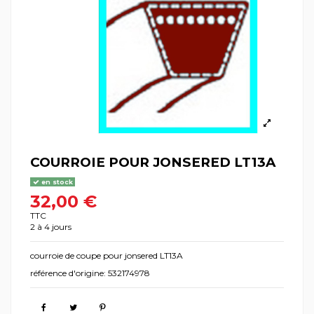
COURROIE POUR JONSERED LT13A
en stock
32,00 €
TTC
2 à 4 jours
courroie de coupe pour jonsered LT13A
référence d'origine: 532174978