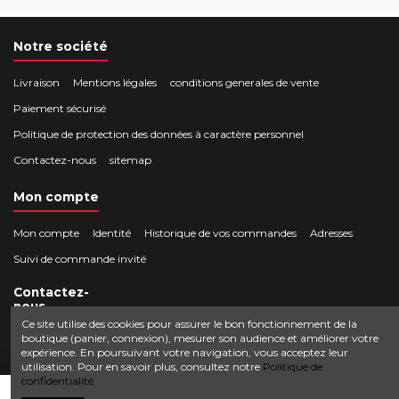
Notre société
Livraison
Mentions légales
conditions generales de vente
Paiement sécurisé
Politique de protection des données à caractère personnel
Contactez-nous
sitemap
Mon compte
Mon compte
Identité
Historique de vos commandes
Adresses
Suivi de commande invité
Contactez-
nous
Ce site utilise des cookies pour assurer le bon fonctionnement de la
boutique (panier, connexion), mesurer son audience et améliorer votre
Crocbois-motoculture.com
expérience. En poursuivant votre navigation, vous acceptez leur
0624436257
50 route de Villefort 48800 Pied-de-Borne
utilisation. Pour en savoir plus, consultez notre
Politique de
confidentialité.
contact@crocbois-motoculture.com