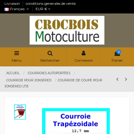
Livraison
conditions generales de vente
Français
EUR €
0
Menu
Rechercher
Connexion
Panier
ACCUEIL
COURROIES AUTOPORTÉES
COURROIE POUR JONSERED
COURROIE DE COUPE POUR
JONSERED LT13