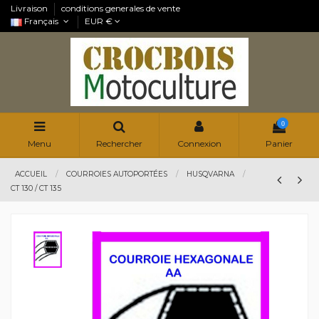
Livraison
conditions generales de vente
Français
EUR €
0
Menu
Rechercher
Connexion
Panier
ACCUEIL
COURROIES AUTOPORTÉES
HUSQVARNA
CT 130 / CT 135