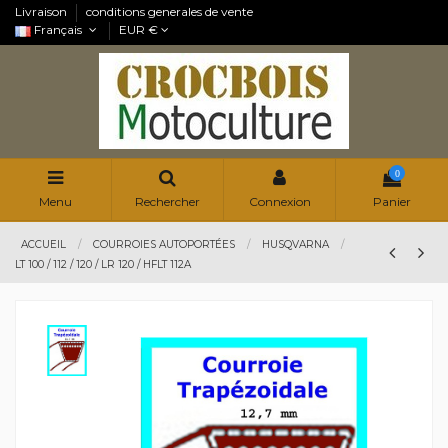
Livraison
conditions generales de vente
Français
EUR €
0
Menu
Rechercher
Connexion
Panier
ACCUEIL
COURROIES AUTOPORTÉES
HUSQVARNA
LT 100 / 112 / 120 / LR 120 / HFLT 112A