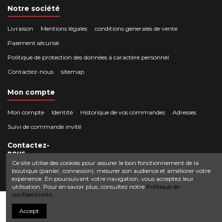
Notre société
Livraison
Mentions légales
conditions generales de vente
Paiement sécurisé
Politique de protection des données à caractère personnel
Contactez-nous
sitemap
Mon compte
Mon compte
Identité
Historique de vos commandes
Adresses
Suivi de commande invité
Contactez-
nous
Ce site utilise des cookies pour assurer le bon fonctionnement de la
boutique (panier, connexion), mesurer son audience et améliorer votre
Crocbois-motoculture.com
expérience. En poursuivant votre navigation, vous acceptez leur
0624436257
50 route de Villefort 48800 Pied-de-Borne
utilisation. Pour en savoir plus, consultez notre
Politique de
confidentialité.
contact@crocbois-motoculture.com
Ajouter au panier
Accept