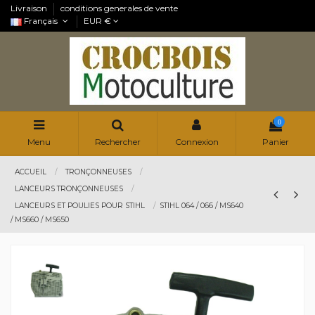
Livraison
conditions generales de vente
Français
EUR €
0
Menu
Rechercher
Connexion
Panier
ACCUEIL
TRONÇONNEUSES
LANCEURS TRONÇONNEUSES
LANCEURS ET POULIES POUR STIHL
STIHL 064 / 066 / MS640
/ MS660 / MS650