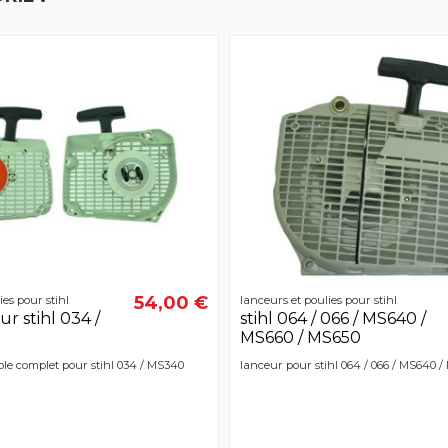
54,00 €
ies pour stihl
lanceurs et poulies pour stihl
r stihl 034 /
stihl 064 / 066 / MS640 /
MS660 / MS650
le complet pour stihl 034 / MS340
lanceur pour stihl 064 / 066 / MS640 