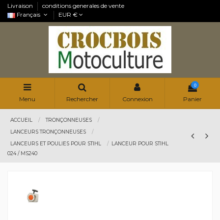
Livraison
conditions generales de vente
Français
EUR €
0
Menu
Rechercher
Connexion
Panier
ACCUEIL
TRONÇONNEUSES
LANCEURS TRONÇONNEUSES
LANCEURS ET POULIES POUR STIHL
LANCEUR POUR STIHL
024 / MS240