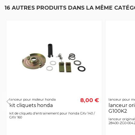
16 AUTRES PRODUITS DANS LA MÊME CATÉGO
8,00 €
lanceur pour moteur honda
lanceur pour m
kit cliquets honda
lanceur or
G100K2
kit de cliquets d'entrainement pour honda GXv 140 /
GXV 160
lanceur origina
28400-ZG0-004ZB