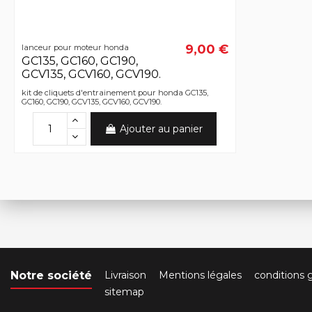
9,00 €
lanceur pour moteur honda
GC135, GC160, GC190,
GCV135, GCV160, GCV190.
kit de cliquets d'entrainement pour honda GC135,
GC160, GC190, GCV135, GCV160, GCV190.
Ajouter au panier
Notre société
Livraison
Mentions légales
conditions 
sitemap