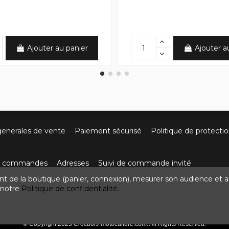
Ajouter au panier
Ajouter a
generales de vente
Paiement sécurisé
Politique de protecti
os commandes
Adresses
Suivi de commande invité
nt de la boutique (panier, connexion), mesurer son audience et a
ute de Villefort 48800 Pied-de-Borne
0624436257
contact
z notre
Politique de confidentialité.
© Copyright 2025 Crocbois-motoculture.com. All Rights Reserved.