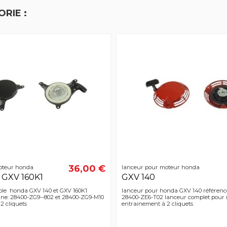
RIE :
36,00 €
oteur honda
lanceur pour moteur honda
 GXV 160K1
GXV 140
ble honda GXV 140 et GXV 160K1
lanceur pour honda GXV 140 référence
gine: 28400-ZG9--802 et 28400-ZG9-M10
28400-ZE6-T02 lanceur complet pour
2 cliquets
entrainement à 2 cliquets