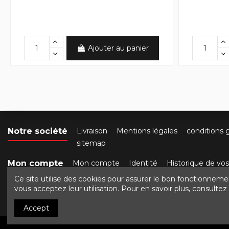
Ajouter au panier
Notre société
Livraison
Mentions légales
conditions 
sitemap
Mon compte
Mon compte
Identité
Historique de v
Ce site utilise des cookies pour assurer le bon fonctionneme
Contactez-nous
Crocbois-motoculture.com
50 ro
vous acceptez leur utilisation. Pour en savoir plus, consulte
Accept