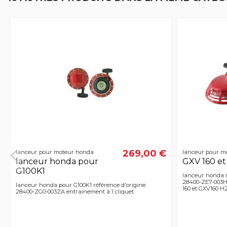
269,00 €
lanceur pour moteur honda
lanceur pour m
lanceur honda pour
GXV 160 e
G100K1
lanceur honda r
28400-ZE7-003H
lanceur honda pour G100K1 référence d'origine:
160 et GXV160 H
28400-ZG0-003ZA entrainement à 1 cliquet