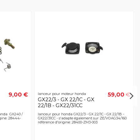
9,00 €
59,00 €
lanceur pour moteur honda
GX22/3 - GX 22/1C - GX
22/1B - GX22/31CC
honda GX240 /
lanceur pour honda GX22/3 - GX 22/1C - GX 22/1B -
gine: 28444-
GX22/31CC - s'adapte également sur ZE/VOAG34/160
référence d'origine: 28400-ZM3-003