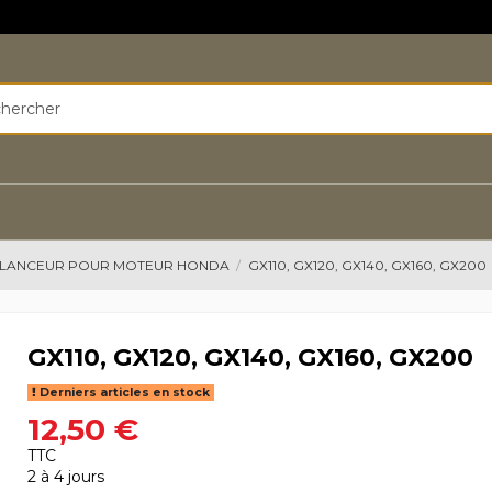
LANCEUR POUR MOTEUR HONDA
GX110, GX120, GX140, GX160, GX200
GX110, GX120, GX140, GX160, GX200
Derniers articles en stock
12,50 €
TTC
2 à 4 jours