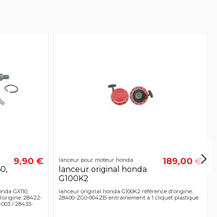
9,90 €
189,00 €
lanceur pour moteur honda
0,
lanceur original honda
G100K2
onda GX110,
lanceur original honda G100K2 référence d'origine:
'origine: 28422-
28400-ZG0-004ZB entrainement à 1 cliquet plastique
003 / 28433-