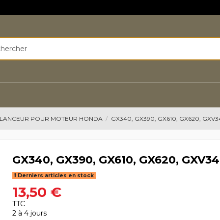
LANCEUR POUR MOTEUR HONDA
GX340, GX390, GX610, GX620, GXV3
GX340, GX390, GX610, GX620, GXV34
Derniers articles en stock
13,50 €
TTC
2 à 4 jours