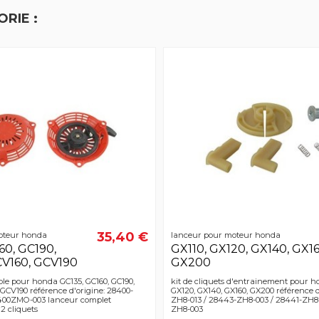
RIE :
35,40 €
oteur honda
lanceur pour moteur honda
60, GC190,
GX110, GX120, GX140, GX16
CV160, GCV190
GX200
le pour honda GC135, GC160, GC190,
kit de cliquets d'entrainement pour h
GCV190 référence d'origine: 28400-
GX120, GX140, GX160, GX200 référence d
400ZMO-003 lanceur complet
ZH8-013 / 28443-ZH8-003 / 28441-ZH8-
2 cliquets
ZH8-003