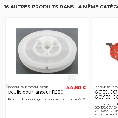
16 AUTRES PRODUITS DANS LA MÊME CATÉGO
44,80 €
lanceur pour moteur honda
lanceur pour m
poulie pour lanceur R280
GC135, GC1
GCV135, G
Poulie de lanceur originale pour lanceur honda R280
lanceur adaptab
GCV135, GCV160, 
ZE8-003ZB / 28
entrainement à 