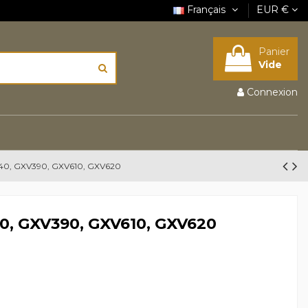
Français
EUR €
Panier
Vide
Connexion
40, GXV390, GXV610, GXV620
0, GXV390, GXV610, GXV620