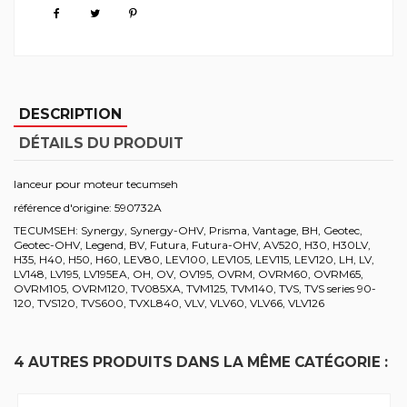
DESCRIPTION
DÉTAILS DU PRODUIT
lanceur pour moteur tecumseh
référence d'origine: 590732A
TECUMSEH: Synergy, Synergy-OHV, Prisma, Vantage, BH, Geotec,
Geotec-OHV, Legend, BV, Futura, Futura-OHV, AV520, H30, H30LV,
H35, H40, H50, H60, LEV80, LEV100, LEV105, LEV115, LEV120, LH, LV,
LV148, LV195, LV195EA, OH, OV, OV195, OVRM, OVRM60, OVRM65,
OVRM105, OVRM120, TV085XA, TVM125, TVM140, TVS, TVS series 90-
120, TVS120, TVS600, TVXL840, VLV, VLV60, VLV66, VLV126
4 AUTRES PRODUITS DANS LA MÊME CATÉGORIE :