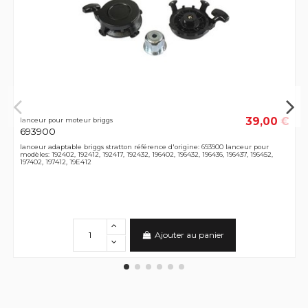
39,00 €
lanceur pour moteur briggs
693900
lanceur adaptable briggs stratton référence d'origine: 693900 lanceur pour
modèles: 192402, 192412, 192417, 192432, 196402, 196432, 196436, 196437, 196452,
197402, 197412, 19E412
Ajouter au panier