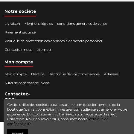
Notre société
Livraison
Mentions légales
conditions generales de vente
Paiement sécurisé
Politique de protection des données à caractère personnel
Contactez-nous
sitemap
Mon compte
Mon compte
Identité
Historique de vos commandes
Adresses
Suivi de commande invité
Contactez-
nous
Ce site utilise des cookies pour assurer le bon fonctionnement de la
boutique (panier, connexion), mesurer son audience et améliorer votre
Crocbois-motoculture.com
expérience. En poursuivant votre navigation, vous acceptez leur
0624436257
50 route de Villefort 48800 Pied-de-Borne
utilisation. Pour en savoir plus, consultez notre
Politique de
confidentialité.
contact@crocbois-motoculture.com
Ajouter au panier
Accept