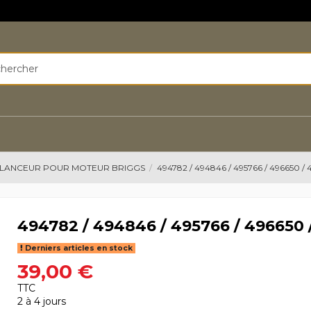
LANCEUR POUR MOTEUR BRIGGS
494782 / 494846 / 495766 / 496650 /
494782 / 494846 / 495766 / 496650 
Derniers articles en stock
39,00 €
TTC
2 à 4 jours