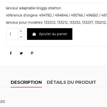
lanceur adaptable briggs stratton
référence d'origine: 494782 / 494846 / 495766 / 496650 / 4
lanceur pour modèles: 133202, 133212, 133232, 133237, 135202, 
Ajouter au panier
DESCRIPTION
DÉTAILS DU PRODUIT
830