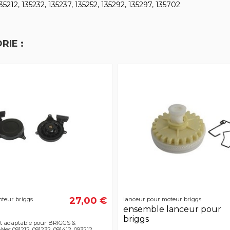
5212, 135232, 135237, 135252, 135292, 135297, 135702
RIE :
27,00 €
teur briggs
lanceur pour moteur briggs
ensemble lanceur pour
briggs
t adaptable pour BRIGGS &
s 091212, 091232, 091412, 093212,