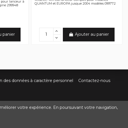
 pour lanceur à
QUANTUM et EUROPA jusque 2004 modèles 099772
rigine 299948
u panier
Ajouter au panier
on des données à caractère personnel
Contactez-nous
méliorer votre expérience. En poursuivant votre navigation,
@crocbois-motoculture.com