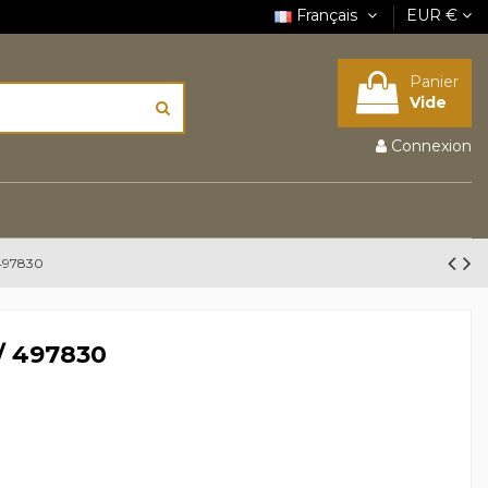
Français
EUR €
Panier
Vide
Connexion
 497830
/ 497830