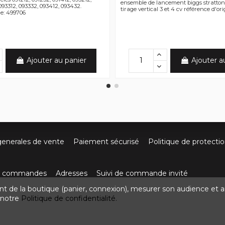
ensemble de lancement biggs stratton
093312, 093332, 093412, 093432.
tirage vertical 3 et 4 cv référence d'o
e: 499706
Ajouter au panier
Ajouter a
generales de vente
Paiement sécurisé
Politique de protecti
os commandes
Adresses
Suivi de commande invité
nt de la boutique (panier, connexion), mesurer son audience et a
ute de Villefort 48800 Pied-de-Borne
0624436257
contact
z notre
Politique de confidentialité.