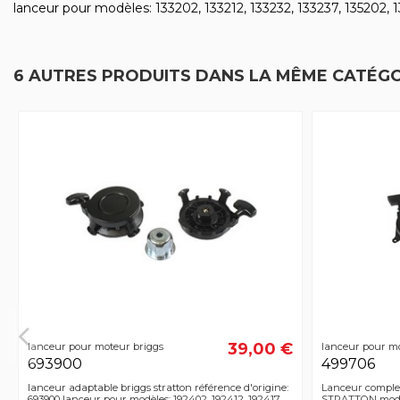
lanceur pour modèles: 133202, 133212, 133232, 133237, 135202, 13
6 AUTRES PRODUITS DANS LA MÊME CATÉGO
39,00 €
lanceur pour moteur briggs
lanceur pour mo
693900
499706
lanceur adaptable briggs stratton référence d'origine:
Lanceur comple
693900 lanceur pour modèles: 192402, 192412, 192417,
STRATTON modèle