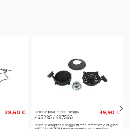
28,60 €
39,90 €
lanceur pour moteur briggs
493295 / 497598
lanceur adaptable briggs straton référence d'origine:
493295 / 497598 lanceur complet pour modèles