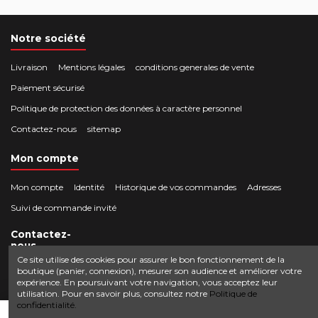
Notre société
Livraison
Mentions légales
conditions generales de vente
Paiement sécurisé
Politique de protection des données à caractère personnel
Contactez-nous
sitemap
Mon compte
Mon compte
Identité
Historique de vos commandes
Adresses
Suivi de commande invité
Contactez-
nous
Ce site utilise des cookies pour assurer le bon fonctionnement de la
boutique (panier, connexion), mesurer son audience et améliorer votre
Crocbois-motoculture.com
expérience. En poursuivant votre navigation, vous acceptez leur
0624436257
50 route de Villefort 48800 Pied-de-Borne
utilisation. Pour en savoir plus, consultez notre
Politique de
confidentialité.
contact@crocbois-motoculture.com