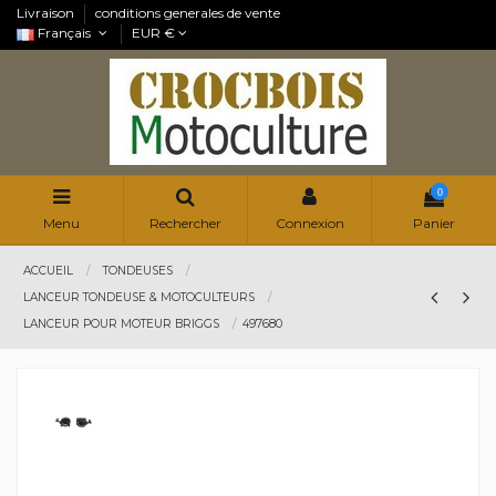
Livraison
conditions generales de vente
Français
EUR €
0
Menu
Rechercher
Connexion
Panier
ACCUEIL
TONDEUSES
LANCEUR TONDEUSE & MOTOCULTEURS
LANCEUR POUR MOTEUR BRIGGS
497680