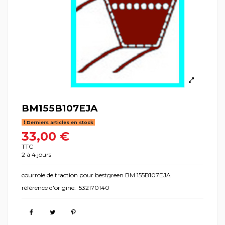
BM155B107EJA
Derniers articles en stock
33,00 €
TTC
2 à 4 jours
courroie de traction pour bestgreen BM 155B107EJA
référence d'origine: 532170140