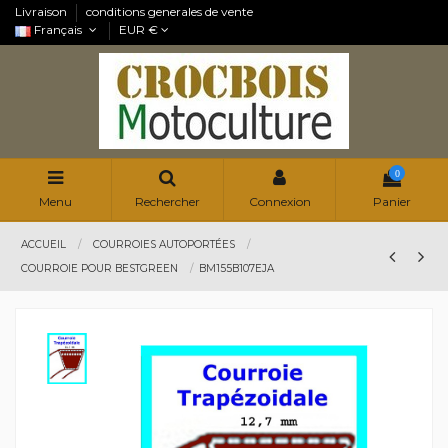
Livraison
conditions generales de vente
Français
EUR €
0
Menu
Rechercher
Connexion
Panier
ACCUEIL
COURROIES AUTOPORTÉES
COURROIE POUR BESTGREEN
BM155B107EJA