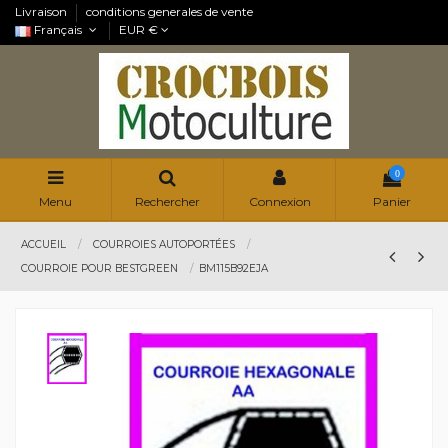
Livraison
conditions generales de vente
Français
EUR €
0
Menu
Rechercher
Connexion
Panier
ACCUEIL
COURROIES AUTOPORTÉES
COURROIE POUR BESTGREEN
BM115B92EJA