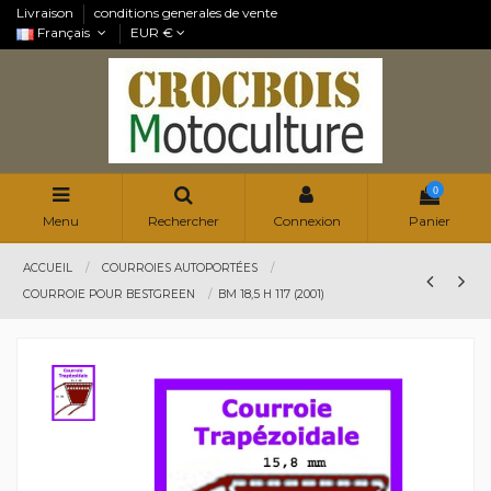
Livraison
conditions generales de vente
Français
EUR €
0
Menu
Rechercher
Connexion
Panier
ACCUEIL
COURROIES AUTOPORTÉES
COURROIE POUR BESTGREEN
BM 18,5 H 117 (2001)