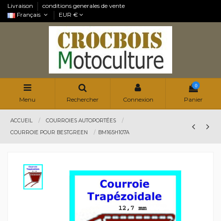
Livraison
conditions generales de vente
Français
EUR €
0
Menu
Rechercher
Connexion
Panier
ACCUEIL
COURROIES AUTOPORTÉES
COURROIE POUR BESTGREEN
BM165H107A