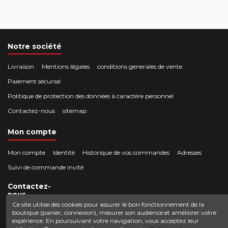
Notre société
Livraison
Mentions légales
conditions generales de vente
Paiement sécurisé
Politique de protection des données à caractère personnel
Contactez-nous
sitemap
Mon compte
Mon compte
Identité
Historique de vos commandes
Adresses
Suivi de commande invité
Contactez-
nous
Ce site utilise des cookies pour assurer le bon fonctionnement de la
boutique (panier, connexion), mesurer son audience et améliorer votre
Crocbois-motoculture.com
expérience. En poursuivant votre navigation, vous acceptez leur
0624436257
50 route de Villefort 48800 Pied-de-Borne