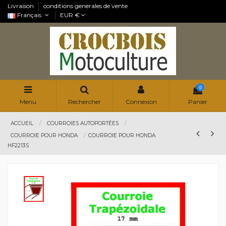
Livraison
conditions generales de vente
Français
EUR €
0
Menu
Rechercher
Connexion
Panier
ACCUEIL
COURROIES AUTOPORTÉES
COURROIE POUR HONDA
COURROIE POUR HONDA
HF2213S