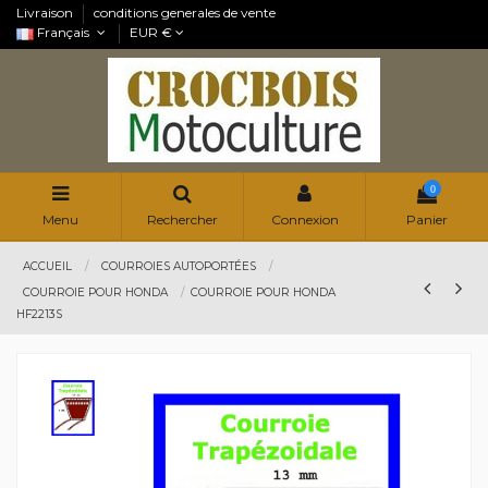
Livraison
conditions generales de vente
Français
EUR €
0
Menu
Rechercher
Connexion
Panier
ACCUEIL
COURROIES AUTOPORTÉES
COURROIE POUR HONDA
COURROIE POUR HONDA
HF2213S