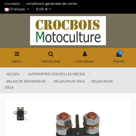
Livraison
conditions generales de vente
Français
EUR €
0
Menu
Rechercher
Connexion
Panier
ACCUEIL
AUTOPORTÉES (TOUTES LES PIÈCES)
RELAIS DE DÉMARREUR
RELAIS POUR STIGA
RELAIS POUR
STIGA