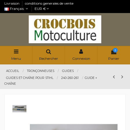
Livraison
conditions generales de vente
Français
EUR €
0
Menu
Rechercher
Connexion
Panier
ACCUEIL
TRONÇONNEUSES
GUIDES
GUIDES ET CHAÎNE POUR STIHL
240-260-261
GUIDE +
CHAÎNE