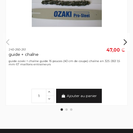
47,00 €
240-260-261
guide + chaîne
guide ozaki + chaîne guide 16 pouces (40 cm de coupe) chaîne en 325 .063 1,6
mm 67 maillons entraineurs
Ajouter au panier