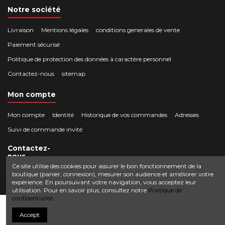
Notre société
Livraison
Mentions légales
conditions generales de vente
Paiement sécurisé
Politique de protection des données à caractère personnel
Contactez-nous
sitemap
Mon compte
Mon compte
Identité
Historique de vos commandes
Adresses
Suivi de commande invité
Contactez-
nous
Ce site utilise des cookies pour assurer le bon fonctionnement de la
boutique (panier, connexion), mesurer son audience et améliorer votre
Crocbois-motoculture.com
expérience. En poursuivant votre navigation, vous acceptez leur
0624436257
50 route de Villefort 48800 Pied-de-Borne
utilisation. Pour en savoir plus, consultez notre
Politique de
confidentialité.
contact@crocbois-motoculture.com
Ajouter au panier
Accept