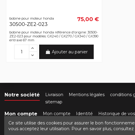
75,00 €
bobine pour moteur honda
30500-ZE2-023
bobine pour moteur honda référence d'origine: 30500-
ZE2-023 pour modèles: GX240 / GX270 / GX340 / GX390
entraxe 67 mm
Ajouter au panier
Notre société
Livraison
Mentions légales
conditions 
sitemap
Mon compte
Mon compte
Identité
Historique de v
Ce site utilise des cookies pour assurer le bon fonctionneme
Contactez-nous
Crocbois-motoculture.com
50 ro
vous acceptez leur utilisation. Pour en savoir plus, consulte