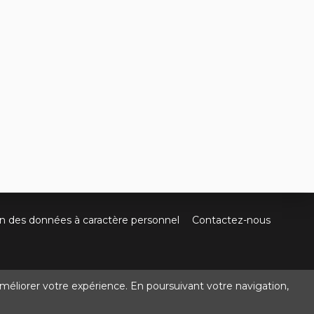
on des données à caractère personnel
Contactez-nous
méliorer votre expérience. En poursuivant votre navigation,
@crocbois-motoculture.com