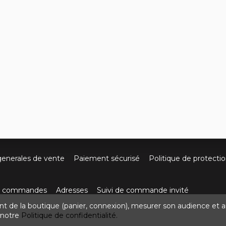
generales de vente
Paiement sécurisé
Politique de protecti
os commandes
Adresses
Suivi de commande invité
nt de la boutique (panier, connexion), mesurer son audience et a
ute de Villefort 48800 Pied-de-Borne
0624436257
contact
z notre
Politique de confidentialité.