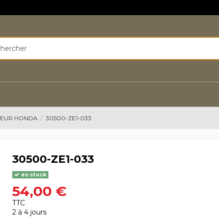
TEUR HONDA
30500-ZE1-033
30500-ZE1-033
en stock
54,00 €
TTC
2 à 4 jours