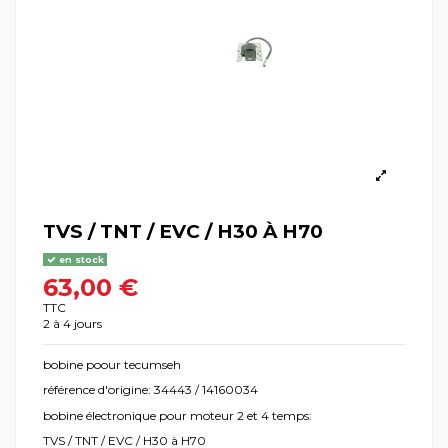
TVS / TNT / EVC / H30 À H70
en stock
63,00 €
TTC
2 à 4 jours
bobine poour tecumseh
référence d'origine: 34443 / 14160034
bobine électronique pour moteur 2 et 4 temps:
TVS / TNT / EVC / H30 à H70