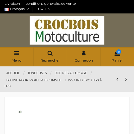
Livraison
conditions generales de vente
Français
EUR €
0
Menu
Rechercher
Connexion
Panier
ACCUEIL
TONDEUSES
BOBINES ALLUMAGE
BOBINE POUR MOTEUR TECUMSEH
TVS / TNT / EVC / H30 À
H70