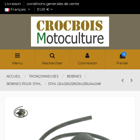
Livraison
conditions generales de vente
Français
EUR €
0
Menu
Rechercher
Connexion
Panier
ACCUEIL
TRONÇONNEUSES
BOBINES
BOBINES POUR STIHL
STIHL 024,026,028,034,036,044,048