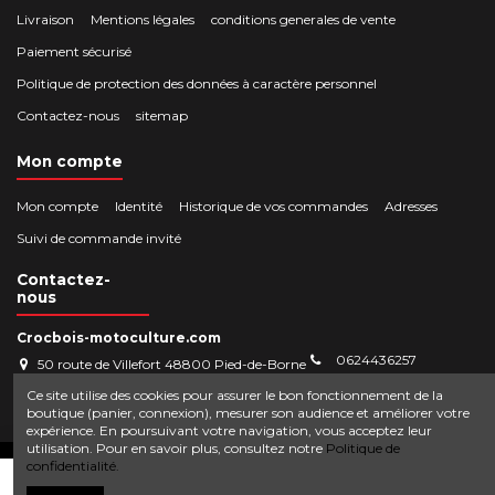
Livraison
Mentions légales
conditions generales de vente
Paiement sécurisé
Politique de protection des données à caractère personnel
Contactez-nous
sitemap
Mon compte
Mon compte
Identité
Historique de vos commandes
Adresses
Suivi de commande invité
Contactez-
nous
Crocbois-motoculture.com
0624436257
50 route de Villefort 48800 Pied-de-Borne
contact@crocbois-motoculture.com
Ce site utilise des cookies pour assurer le bon fonctionnement de la
boutique (panier, connexion), mesurer son audience et améliorer votre
expérience. En poursuivant votre navigation, vous acceptez leur
utilisation. Pour en savoir plus, consultez notre
Politique de
© Copyright 2025 Crocbois-motoculture.com. All Rights Reserved.
confidentialité.
Ajouter au panier