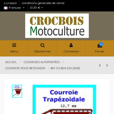
Livraison
conditions generales de vente
Français
EUR €
0
Menu
Rechercher
Connexion
Panier
ACCUEIL
COURROIES AUTOPORTÉES
COURROIE POUR BESTGREEN
BM 11,5 92M EJA (2003)