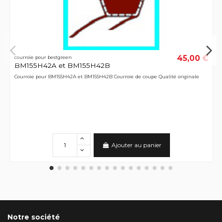
45,00 €
courroie pour bestgreen
BM155H42A et BM155H42B
Courroie pour BM155H42A et BM155H42B Courroie de coupe Qualité originale
Ajouter au panier
Notre société