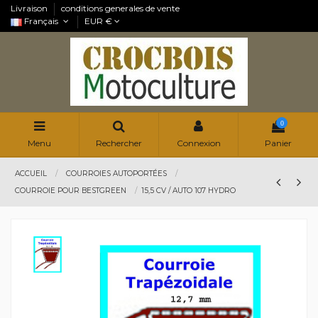
Livraison
conditions generales de vente
Français
EUR €
0
Menu
Rechercher
Connexion
Panier
ACCUEIL
COURROIES AUTOPORTÉES
COURROIE POUR BESTGREEN
15,5 CV / AUTO 107 HYDRO