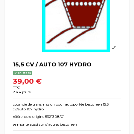
15,5 CV / AUTO 107 HYDRO
en stock
39,00 €
TTC
2 à 4 jours
courroie de transmission pour autoportée bestgreen 15,5
cv/auto 107 hydro
référence d'origine 5321308/01
se monte aussi sur d'autres bestgreen