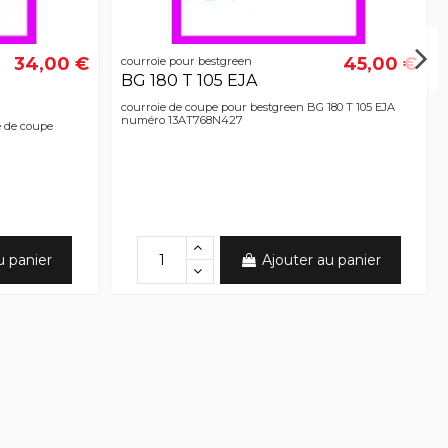
34,00 €
45,00 €
courroie pour bestgreen
BG 180 T 105 EJA
courroie de coupe pour bestgreen BG 180 T 105 EJA
numéro 13AT768N427
 de coupe
u panier
Ajouter au panier