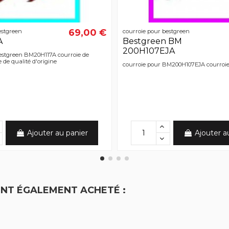
69,00 €
estgreen
courroie pour bestgreen
A
Bestgreen BM
200H107EJA
estgreen BM20H117A courroie de
e de qualité d'origine
courroie pour BM200H107EJA courroie
Ajouter au panier
Ajouter a
ONT ÉGALEMENT ACHETÉ :