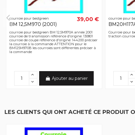
39,00 €
courroie pour bestgreen
courroie pour b
BM 12,5M970 (2001)
BM20H117
courroie pour bestgreen BM 12,5M970A année 2001
Courroie pour b
courroie de transmission référence d'origine: 130801
traction courroi
courroie de coupe référence d'origine: 144200 préciser
la courroie à la commande ATTENTION pour le
BM125M970B les courroies sont différentes préciser à
la commande
Ajouter au panier
LES CLIENTS QUI ONT ACHETÉ CE PRODUIT 