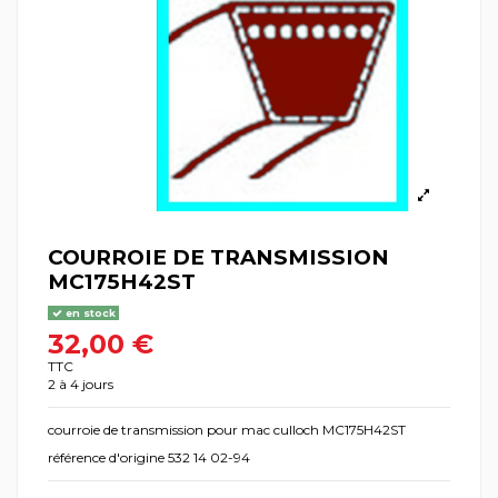
COURROIE DE TRANSMISSION
MC175H42ST
en stock
32,00 €
TTC
2 à 4 jours
courroie de transmission pour mac culloch MC175H42ST
référence d'origine 532 14 02-94