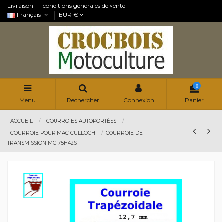
Livraison
conditions generales de vente
Français
EUR €
0
Menu
Rechercher
Connexion
Panier
ACCUEIL
COURROIES AUTOPORTÉES
COURROIE POUR MAC CULLOCH
COURROIE DE
TRANSMISSION MC175H42ST