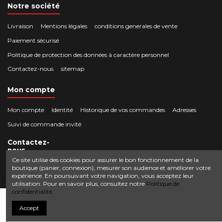
Notre société
Livraison
Mentions légales
conditions generales de vente
Paiement sécurisé
Politique de protection des données à caractère personnel
Contactez-nous
sitemap
Mon compte
Mon compte
Identité
Historique de vos commandes
Adresses
Suivi de commande invité
Contactez-
nous
Ce site utilise des cookies pour assurer le bon fonctionnement de la
boutique (panier, connexion), mesurer son audience et améliorer votre
Crocbois-motoculture.com
expérience. En poursuivant votre navigation, vous acceptez leur
0624436257
50 route de Villefort 48800 Pied-de-Borne
utilisation. Pour en savoir plus, consultez notre
Politique de
confidentialité.
contact@crocbois-motoculture.com
Ajouter au panier
Accept
© Copyright 2025 Crocbois-motoculture.com. All Rights Reserved.