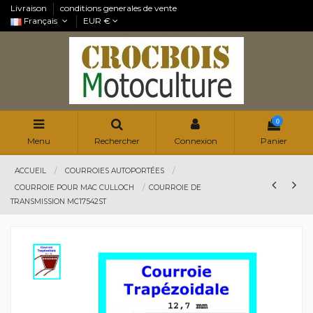
Livraison
conditions generales de vente
Français
EUR €
0
Menu
Rechercher
Connexion
Panier
ACCUEIL
COURROIES AUTOPORTÉES
COURROIE POUR MAC CULLOCH
COURROIE DE
TRANSMISSION MC17542ST