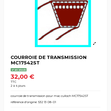
COURROIE DE TRANSMISSION
MC17542ST
en stock
32,00 €
TTC
2 à 4 jours
courroie de transmission pour mac culloch MC17542ST
référence d'origine: 532 13 08-01