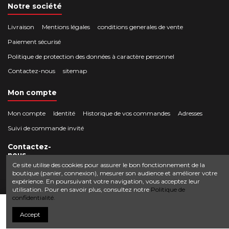
Notre société
Livraison
Mentions légales
conditions generales de vente
Paiement sécurisé
Politique de protection des données à caractère personnel
Contactez-nous
sitemap
Mon compte
Mon compte
Identité
Historique de vos commandes
Adresses
Suivi de commande invité
Contactez-
nous
Ce site utilise des cookies pour assurer le bon fonctionnement de la
boutique (panier, connexion), mesurer son audience et améliorer votre
Crocbois-motoculture.com
expérience. En poursuivant votre navigation, vous acceptez leur
0624436257
50 route de Villefort 48800 Pied-de-Borne
utilisation. Pour en savoir plus, consultez notre
Politique de
confidentialité.
contact@crocbois-motoculture.com
Ajouter au panier
Accept
© Copyright 2025 Crocbois-motoculture.com. All Rights Reserved.