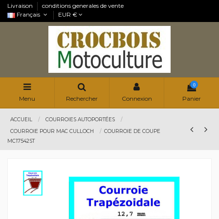
Livraison
conditions generales de vente
Français
EUR €
0
Menu
Rechercher
Connexion
Panier
ACCUEIL
COURROIES AUTOPORTÉES
COURROIE POUR MAC CULLOCH
COURROIE DE COUPE
MC17542ST