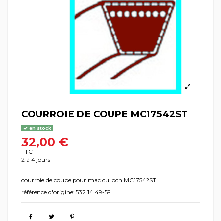
COURROIE DE COUPE MC17542ST
en stock
32,00 €
TTC
2 à 4 jours
courroie de coupe pour mac culloch MC17542ST
référence d'origine: 532 14 49-59