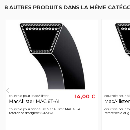
8 AUTRES PRODUITS DANS LA MÊME CATÉGO
14,00 €
courroie pour MacAllister
courroie pour Ma
MacAllister MAC 6T-AL
MacAllist
courroie pour tondeuse MacAllister MAC 6T-AL
courroie pour t
référence d'origine: 531206701
référence d'orig