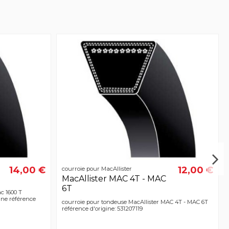
14,00 €
12,00 €
courroie pour MacAllister
MacAllister MAC 4T - MAC
6T
c 1600 T
enne référence
courroie pour tondeuse MacAllister MAC 4T - MAC 6T
référence d'origine: 531207119