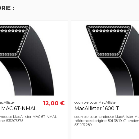
RIE :
12,00 €
cAllister
courroie pour MacAllister
er MAC 6T-NMAL
MacAllister 1600 T
ondeuse MacAllister MAC 6T-NMAL
courroie pour tondeuse MacAllister Ma
ine: 531207375
référence d'origine: 501 38 19–01 anci
531207280