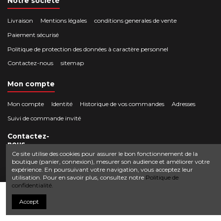
Notre société
Livraison
Mentions légales
conditions generales de vente
Paiement sécurisé
Politique de protection des données à caractère personnel
Contactez-nous
sitemap
Mon compte
Mon compte
Identité
Historique de vos commandes
Adresses
Suivi de commande invité
Contactez-
nous
Ce site utilise des cookies pour assurer le bon fonctionnement de la
boutique (panier, connexion), mesurer son audience et améliorer votre
Crocbois-motoculture.com
expérience. En poursuivant votre navigation, vous acceptez leur
0624436257
50 route de Villefort 48800 Pied-de-Borne
utilisation. Pour en savoir plus, consultez notre
Politique de
confidentialité.
contact@crocbois-motoculture.com
Ajouter au panier
Accept
© Copyright 2025 Crocbois-motoculture.com. All Rights Reserved.