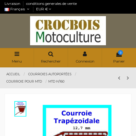
Livraison
conditions generales de vente
Français
EUR €
0
Menu
Rechercher
Connexion
Panier
ACCUEIL
COURROIES AUTOPORTÉES
COURROIE POUR MTD
MTD H/160