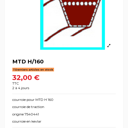
MTD H/160
Derniers articles en stock
32,00 €
TTC
2 à 4 jours
courroie pour MTD H 160
courroie de traction
origine 7540441
courroie en kevlar