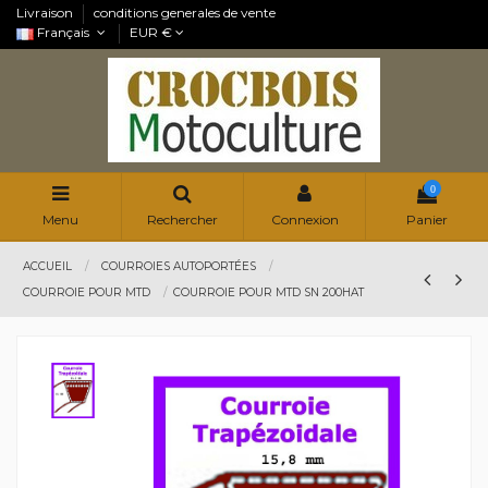
Livraison
conditions generales de vente
Français
EUR €
0
Menu
Rechercher
Connexion
Panier
ACCUEIL
COURROIES AUTOPORTÉES
COURROIE POUR MTD
COURROIE POUR MTD SN 200HAT