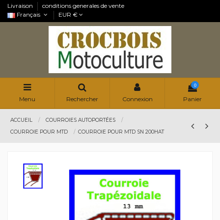
Livraison
conditions generales de vente
Français
EUR €
0
Menu
Rechercher
Connexion
Panier
ACCUEIL
COURROIES AUTOPORTÉES
COURROIE POUR MTD
COURROIE POUR MTD SN 200HAT