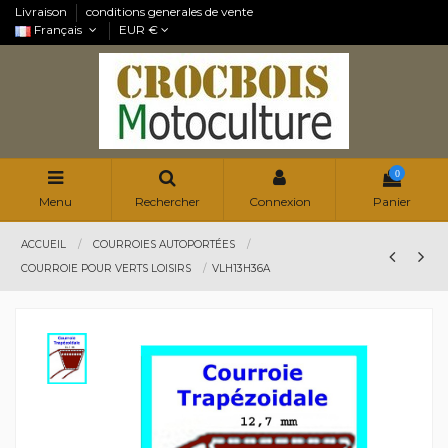
Livraison
conditions generales de vente
Français
EUR €
0
Menu
Rechercher
Connexion
Panier
ACCUEIL
COURROIES AUTOPORTÉES
COURROIE POUR VERTS LOISIRS
VLH13H36A