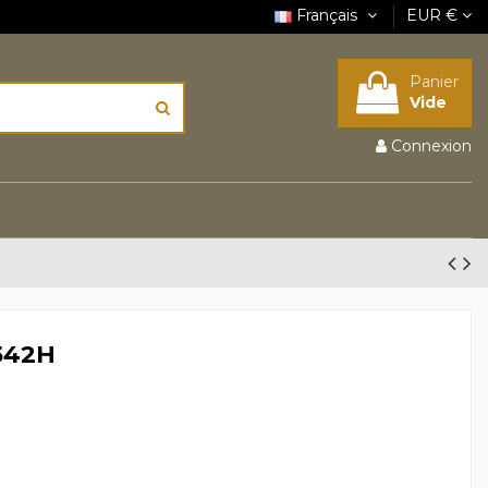
Français
EUR €
Panier
Vide
Connexion
542H