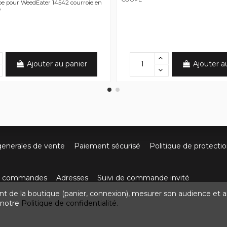
pe pour WeedEater 14542 courroie en
e
Ajouter au panier
Ajouter a
generales de vente
Paiement sécurisé
Politique de protecti
os commandes
Adresses
Suivi de commande invité
nt de la boutique (panier, connexion), mesurer son audience et a
ute de Villefort 48800 Pied-de-Borne
0624436257
contact
z notre
Politique de confidentialité.