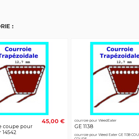
IE :
45,00 €
courroie pour WeedEater
e coupe pour
GE 1138
 14542
courroie pour Weed Eater GE 1138 C
COUPE