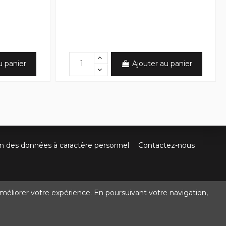
u panier
Ajouter au panier
on des données à caractère personnel
Contactez-nous
méliorer votre expérience. En poursuivant votre navigation,
@crocbois-motoculture.com