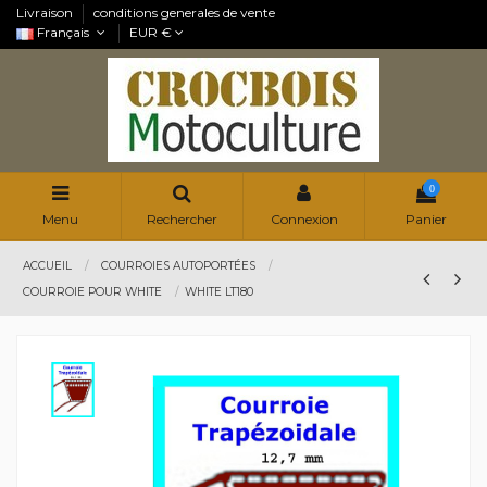
Livraison
conditions generales de vente
Français
EUR €
0
Menu
Rechercher
Connexion
Panier
ACCUEIL
COURROIES AUTOPORTÉES
COURROIE POUR WHITE
WHITE LT180