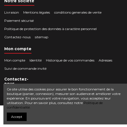
Notre société
Livraison
Mentions légales
conditions generales de vente
Paiement sécurisé
Politique de protection des données à caractère personnel
Contactez-nous
sitemap
Mon compte
Mon compte
Identité
Historique de vos commandes
Adresses
Suivi de commande invité
Contactez-
nous
Ce site utilise des cookies pour assurer le bon fonctionnement de la
boutique (panier, connexion), mesurer son audience et améliorer votre
Crocbois-motoculture.com
expérience. En poursuivant votre navigation, vous acceptez leur
0624436257
50 route de Villefort 48800 Pied-de-Borne
utilisation. Pour en savoir plus, consultez notre
Politique de
confidentialité.
contact@crocbois-motoculture.com
Ajouter au panier
Accept
© Copyright 2025 Crocbois-motoculture.com. All Rights Reserved.