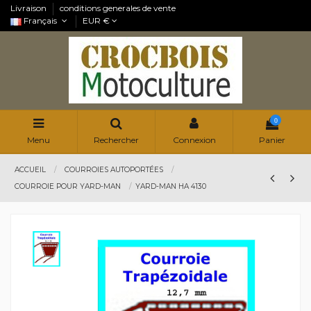
Livraison
conditions generales de vente
Français
EUR €
0
Menu
Rechercher
Connexion
Panier
ACCUEIL
COURROIES AUTOPORTÉES
COURROIE POUR YARD-MAN
YARD-MAN HA 4130