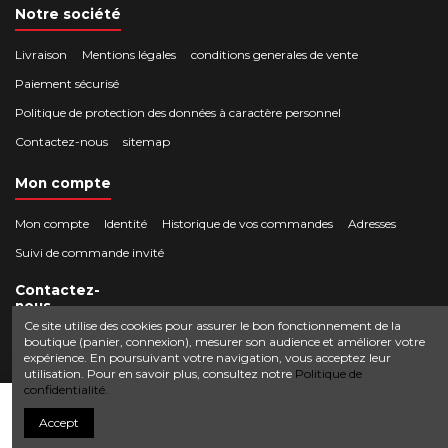
Notre société
Livraison
Mentions légales
conditions generales de vente
Paiement sécurisé
Politique de protection des données à caractère personnel
Contactez-nous
sitemap
Mon compte
Mon compte
Identité
Historique de vos commandes
Adresses
Suivi de commande invité
Contactez-
nous
Ce site utilise des cookies pour assurer le bon fonctionnement de la
boutique (panier, connexion), mesurer son audience et améliorer votre
Crocbois-motoculture.com
expérience. En poursuivant votre navigation, vous acceptez leur
0624436257
50 route de Villefort 48800 Pied-de-Borne
utilisation. Pour en savoir plus, consultez notre
Politique de
confidentialité.
contact@crocbois-motoculture.com
Ajouter au panier
Accept