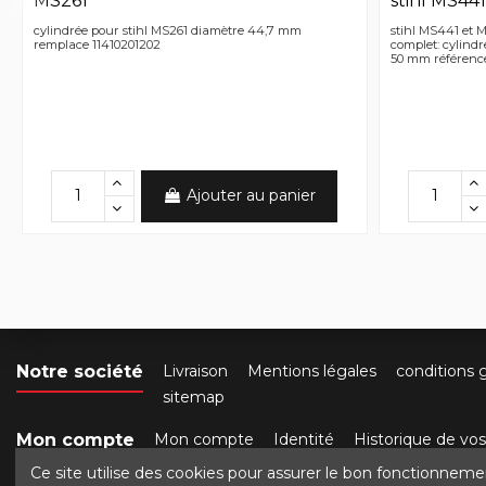
MS261
stihl MS44
cylindrée pour stihl MS261 diamètre 44,7 mm
stihl MS441 et M
remplace 11410201202
complet: cylindre
50 mm référence 
Ajouter au panier
Notre société
Livraison
Mentions légales
conditions 
sitemap
Mon compte
Mon compte
Identité
Historique de v
Ce site utilise des cookies pour assurer le bon fonctionneme