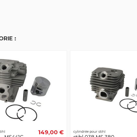
RIE :
149,00 €
tihl
cylindrée pour stihl