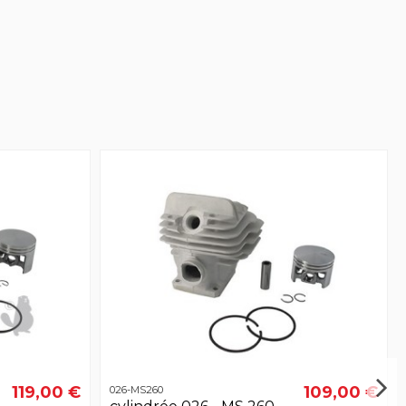
119,00 €
109,00 €
026-MS260