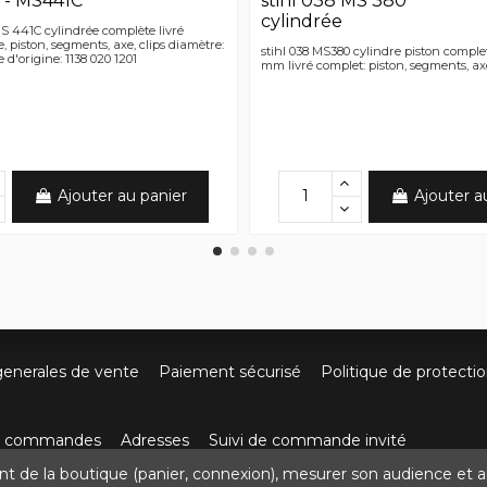
1 - MS441C
stihl 038 MS 380
cylindrée
S 441C cylindrée complète livré
, piston, segments, axe, clips diamètre:
stihl 038 MS380 cylindre piston comple
d'origine: 1138 020 1201
mm livré complet: piston, segments, axe
Ajouter au panier
Ajouter a
generales de vente
Paiement sécurisé
Politique de protecti
os commandes
Adresses
Suivi de commande invité
nt de la boutique (panier, connexion), mesurer son audience et a