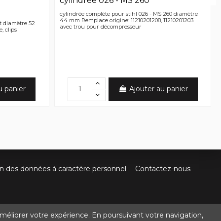
cylindrée 026 - MS 260
cylindrée complète pour stihl 026 - MS 260 diamètre
44 mm Remplace origine: 11210201208, 11210201203
t diamètre 52
avec trou pour décompresseur
, clips
u panier
Ajouter au panier
on des données à caractère personnel
Contactez-nous
méliorer votre expérience. En poursuivant votre navigation,