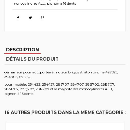
monocylindres ALU, pignon à 16 dents
DESCRIPTION
DÉTAILS DU PRODUIT
démarreur pour autoportée à moteur briggs straton origine 497595,
394805, 691262
pour modèles 254422, 254427, 286707, 28A707, 28B702, 28B707,
28M707, 28Q707, 28N707 et la majorité des monocylindres ALU,
pignon à 16 dents
16 AUTRES PRODUITS DANS LA MÊME CATÉGORIE :