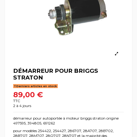
DÉMARREUR POUR BRIGGS
STRATON
Derniers articles en stock
89,00 €
TTC
2 à 4 jours
démarreur pour autoportée à moteur briggs straton origine
497595, 394805, 691262
pour modèles 254422, 254427, 286707, 28A707, 28B702,
28B707, 28M707, 28Q707, 28N707 et la majorité des