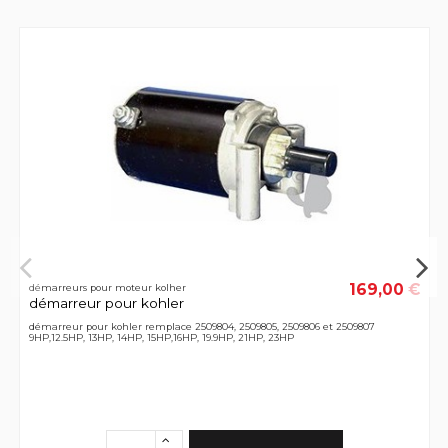
169,00 €
démarreurs pour moteur kolher
démarreur pour kohler
démarreur pour kohler remplace 2509804, 2509805, 2509806 et 2509807
9HP,12.5HP, 13HP, 14HP, 15HP,16HP, 19.9HP, 21HP, 23HP