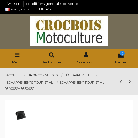
Livraison
conditions generales de vente
Français
EUR €
0
Menu
Rechercher
Connexion
Panier
ACCUEIL
TRONÇONNEUSES
ÉCHAPPEMENTS
ÉCHAPPEMENTS POUR STIHL
ÉCHAPPEMENT POUR STIHL
064/066/MS650/660