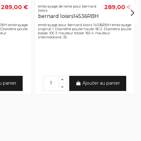
289,00 €
289,00 €
embrayage de lame pour bernard
loisirs
bernard loisirs14536RBH
36RBH embrayage
embrayage pour bernard loisirs 14536RBH embrayage
. Diamètre poulie
original 1. Diamètre poulie haute: 90 2. Diamètre poulie
uteur
basse: 100 3. Hauteur totale: 165 4. Hauteur
intermédiaire: 35
u panier
Ajouter au panier