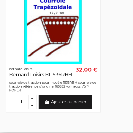
32,00 €
bernard loisirs
Bernard Loisirs BL1536RBH
courroie de traction pour modèle 1536RBH courroie de
traction référence d'origine: 165632 voir aussi AYP
ROPER
Ajouter au panier