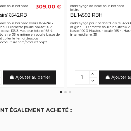
309,00 €
ame pour bernard
embrayage de lame pour bernard
loisirs
isirs16542RB
BL 14592 RBH
me pour bernard loisirs 16542RB
embrayage pour bernard loisirs 145
al1. Diamètre poulie haute: 90 2.
original 1. Diamètre poulie haute: 90 2
asse: 136 3. Hauteur totale: 165 4.
basse: 100 3. Hauteur totale: 165 4. Ha
diaire: 35 le même en poulie basse de
intermédiaire: 35
t coller le lien ci dessous
-motoculture.com/product.php?
Ajouter au panier
Ajouter a
ONT ÉGALEMENT ACHETÉ :