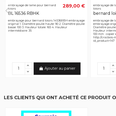
289,00 €
embrayage de lame pour bernard
embrayage de l
loisirs
loisirs
BL 16536 RBHK
bernard lo
embrayage pour bernard loisirs 14536RBH embrayage
embrayage de la
original 1. Diamètre poulie haute: 90 2. Diamètre poulie
embrayage origin
basse: 100 3. Hauteur totale: 165 4. Hauteur
Diamètre poulie b
intermédiaire: 35
Hauteur intermé
100 mm : copier e
http://crocbois
id_product=147
Ajouter au panier
LES CLIENTS QUI ONT ACHETÉ CE PRODUIT 