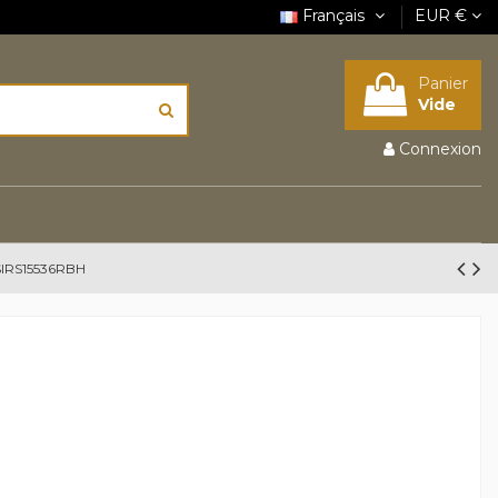
Français
EUR €
Panier
Vide
Connexion
IRS15536RBH