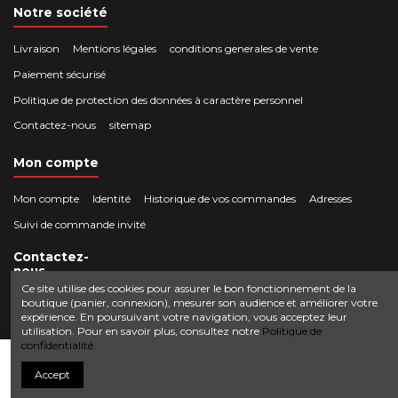
Notre société
Livraison
Mentions légales
conditions generales de vente
Paiement sécurisé
Politique de protection des données à caractère personnel
Contactez-nous
sitemap
Mon compte
Mon compte
Identité
Historique de vos commandes
Adresses
Suivi de commande invité
Contactez-
nous
Ce site utilise des cookies pour assurer le bon fonctionnement de la
boutique (panier, connexion), mesurer son audience et améliorer votre
Crocbois-motoculture.com
expérience. En poursuivant votre navigation, vous acceptez leur
0624436257
50 route de Villefort 48800 Pied-de-Borne
utilisation. Pour en savoir plus, consultez notre
Politique de
confidentialité.
contact@crocbois-motoculture.com
Ajouter au panier
Accept