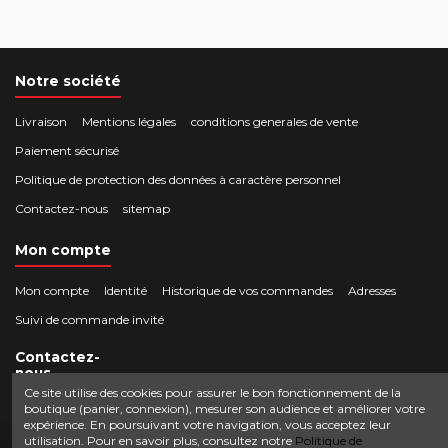
Notre société
Livraison
Mentions légales
conditions generales de vente
Paiement sécurisé
Politique de protection des données à caractère personnel
Contactez-nous
sitemap
Mon compte
Mon compte
Identité
Historique de vos commandes
Adresses
Suivi de commande invité
Contactez-
nous
Ce site utilise des cookies pour assurer le bon fonctionnement de la
boutique (panier, connexion), mesurer son audience et améliorer votre
Crocbois-motoculture.com
expérience. En poursuivant votre navigation, vous acceptez leur
0624436257
50 route de Villefort 48800 Pied-de-Borne
utilisation. Pour en savoir plus, consultez notre
Politique de